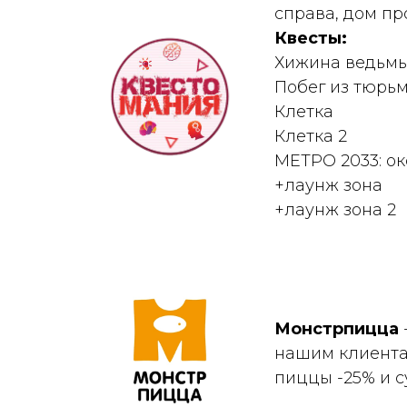
справа, дом п
Квесты:
Хижина ведьм
Побег из тюрь
Клетка
Клетка 2
МЕТРО 2033: ок
+лаунж зона
+лаунж зона 2
Монстрпицца
нашим клиента
пиццы -25% и с