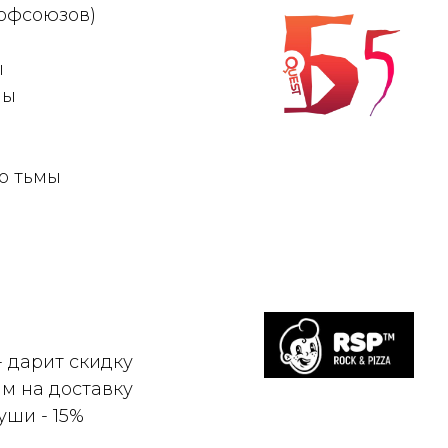
рофсоюзов)
ы
мы
о тьмы
- дарит скидку
м на доставку
уши - 15%